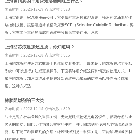
上海宙雨卖的车用尿素溶液到底是什么？
发布时间：2023-12-19
点击次数：328
上海宙雨是一家汽車用品公司，它提供的車用尿素溶液是一種用於柴油車的排
放控制技術。該溶液通常被稱為尿素SCR（Selective Catalytic Reduction）溶
液，它在柴油車的尾氣處理系統中發揮著重要作用。尿素
上海防冻液是加还是换，你知道吗？
发布时间：2023-12-18
点击次数：315
上海防冻液的使用方式取决于具体情况和要求。一般来说，防冻液在汽车冷却
系统中可以进行加注或更换操作。下面将详细介绍这两种情况的使用方式。1.
加注防冻液：加注防冻液是指在冷却系统中添加新的防冻液以补充液位或浓
度。这种方式适
橡胶阻燃剂的三大类
发布时间：2023-12-15
点击次数：329
防火是现在社会发展的重要关键，无论是建筑物还是电器设备，都要考虑防止
火灾的情况。因此，作为聚合物材料中的一种，阻燃剂的使用也变得越来越重
要。以下是三种阻燃剂的介绍：橡胶阻燃剂是一种添加剂，它能够增强橡胶材
料的耐火性能，在