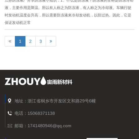
江苏防冻液厂分享防冻液小知识：1、什么是防冻液？防冻液的全称是防冻冷却
液，主要作用是降温。所以有人称之为防冻液，有人称之为冷却液。车辆行驶
时发动机温度会升高，所以需要防冻液来冷却发动机，以防过热。因此，它是
保证发动机正常
1
2
3
地址：浙江省桐乡市开发区文和路29号6幢
电话：15068371138
邮箱：1741480946@qq.com